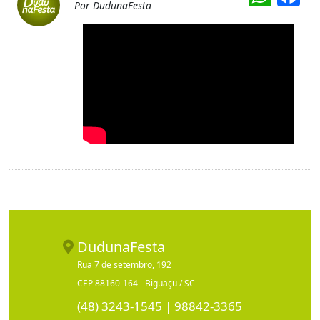
Por DudunaFesta
DudunaFesta
Rua 7 de setembro, 192
CEP 88160-164 - Biguaçu / SC
(48) 3243-1545 | 98842-3365