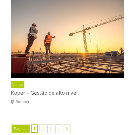
Vídeos
Koper – Gestão de alto nível
Biguaçu
Páginas
1
2
3
4
5